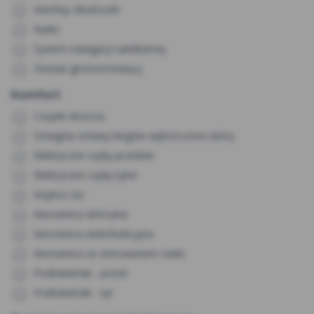
Interfejs Bluetooth
Radio
System nawigacji satelitarnej
Zestaw głośnomówiący
Komfort
Czujnik deszczu
Dźwignia zmiany biegów wykończona skórą
Elektryczne szyby przednie
Elektryczne szyby tylne
Keyless Go
Kierownica skórzana
Kierownica wielofunkcyjna
Kierownica ze sterowaniem radia
Podłokietniki - przód
Podłokietniki - tył