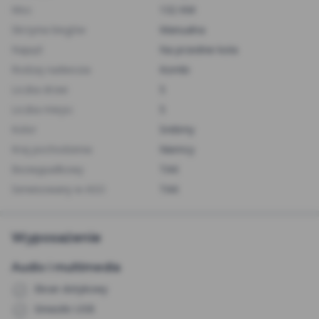
Moc
132 KM
Skrzynia biegów
Manualna
Napęd
Na przednie koła
Rodzaj nadwozia
Kombi
Liczba drzwi
5
Liczba miejsc
5
Kolor
Srebrny
Kraj pochodzenia
Niemcy
Bezwypadkowy
TAK
Serwisowany w ASO
TAK
Wyposażenie
Audio i multimedia
Ekran dotykowy
Gniazdo USB