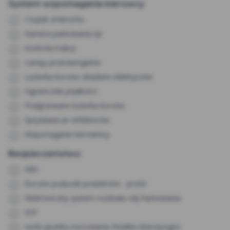
System wspomagania kierowcy
Czujnik zmierzchu
Kamera parkowania tył
Kontrola trakcji
Lampy przeciwmgielne
Lusterka boczne składane elektrycznie
Ogranicznik prędkości
Podgrzewane lusterka boczne
Spryskiwacze reflektorów
Wspomaganie kierownicy
Bezpieczeństwo
ABS
Boczne poduszki powietrzne - przód
Elektroniczny system rozdziału siły hamowania
ESP
Isofix (punkty mocowania fotelika dziecięcego)