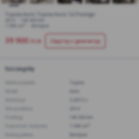
Toyota Auris
Toyota Auris 1.6 Prestige
2014
140 000 km
3
1 598 cm
Benzyna
39 900
Zapytaj o gwarancję
PLN
Szczegóły
Marka pojazdu
Toyota
Model
Auris
Generacja
II (2012-)
Rok produkcji
2014
Przebieg
140 000 km
3
Pojemność skokowa
1 598 cm
Rodzaj paliwa
Benzyna